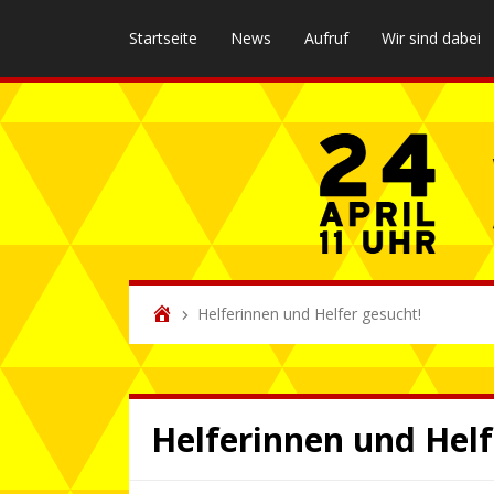
Startseite
News
Aufruf
Wir sind dabei
Helferinnen und Helfer gesucht!
Helferinnen und Helf